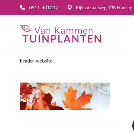
0511-401007
Rijksstraatweg 138 Hurdeg
header-website