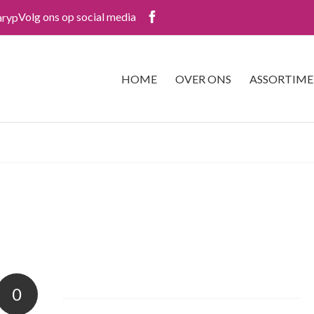
Volg ons op social media
aryp
HOME
OVER ONS
ASSORTIM
0